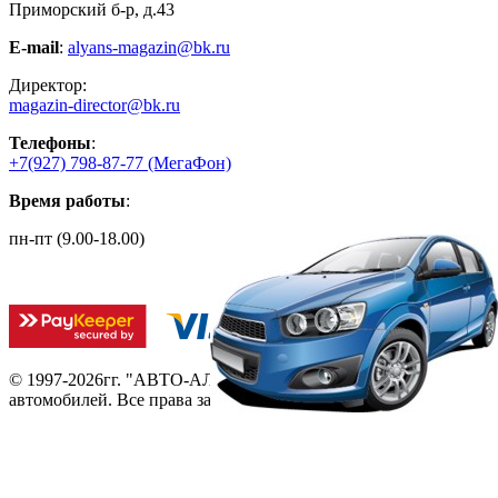
Приморский б-р, д.43
E-mail
:
alyans-magazin@bk.ru
Директор:
magazin-director@bk.ru
Телефоны
:
+7(927) 798-87-77
(МегаФон)
Время работы
:
пн-пт (9.00-18.00)
© 1997-2026гг. "АВТО-АЛЬЯНС запчасть".
Автозапчасти для
автомобилей.
Все права защищены.