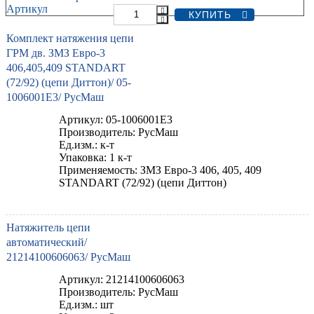
Артикул
Комплект натяжения цепи
ГРМ дв. ЗМЗ Евро-3
406,405,409 STANDART
(72/92) (цепи Диттон)/ 05-
1006001E3/ РусМаш
Артикул: 05-1006001E3
Производитель: РусМаш
Ед.изм.: к-т
Упаковка: 1 к-т
Применяемость: ЗМЗ Евро-3 406, 405, 409
STANDART (72/92) (цепи Диттон)
Натяжитель цепи
автоматический/
21214100606063/ РусМаш
Артикул: 21214100606063
Производитель: РусМаш
Ед.изм.: шт