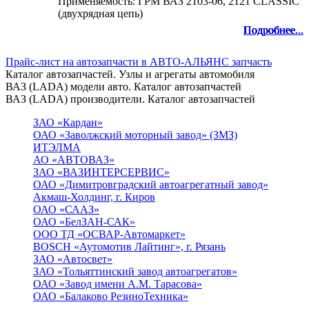
Применяемость: ГРМ ВАЗ 2103-06, 2121 CLASSIC
(двухрядная цепь)
Подробнее...
Подробнее...
Подробнее...
Подробнее...
Подробнее...
Подробнее...
Подробнее...
Подробнее...
Подробнее...
Прайс-лист на автозапчасти в АВТО-АЛЬЯНС запчасть
Каталог автозапчастей. Узлы и агрегаты автомобиля
ВАЗ (LADA) модели авто. Каталог автозапчастей
ВАЗ (LADA) производители. Каталог автозапчастей
ЗАО «Кардан»
ОАО «Заволжский моторный завод» (ЗМЗ)
ИТЭЛМА
АО «АВТОВАЗ»
ЗАО «ВАЗИНТЕРСЕРВИС»
ОАО «Димитровградский автоагрегатный завод»
Акмаш-Холдинг, г. Киров
ОАО «СААЗ»
ОАО «БелЗАН-САК»
ООО ТД «ОСВАР-Автомаркет»
BOSCH «Аутомотив Лайтинг», г. Рязань
ЗАО «Автосвет»
ЗАО «Тольяттинский завод автоагрегатов»
ОАО «Завод имени А.М. Тарасова»
ОАО «Балаково РезиноТехника»