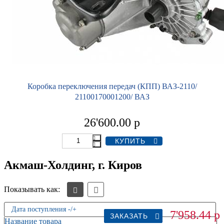
Коробка переключения передач (КПП) ВАЗ-2110/
21100170001200/ ВАЗ
26'600.00
р
Акмаш-Холдинг, г. Киров
Показывать как:
Дата поступления -/+
7'958.44
р
ЗАКАЗАТЬ
ЗАКАЗАТЬ
ЗАКАЗАТЬ
ЗАКАЗАТЬ
ЗАКАЗАТЬ
ЗАКАЗАТЬ
ЗАКАЗАТЬ
ЗАКАЗАТЬ
Название товара