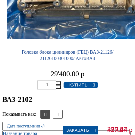
Головка блока цилиндров (ГБЦ) ВАЗ-21126/
21126100301000/ АвтоВАЗ
29'400.00
р
ВАЗ-2102
Показывать как:
Дата поступления -/+
477.24
327.44
50.67
р
р
р
ЗАКАЗАТЬ
ЗАКАЗАТЬ
ЗАКАЗАТЬ
ЗАКАЗАТЬ
ЗАКАЗАТЬ
ЗАКАЗАТЬ
Название товара