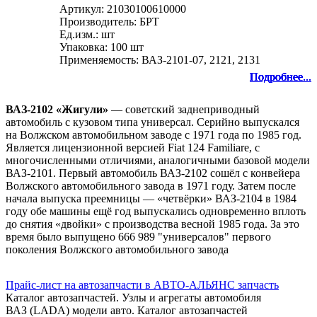
Артикул: 21030100610000
Производитель: БРТ
Ед.изм.: шт
Упаковка: 100 шт
Применяемость: ВАЗ-2101-07, 2121, 2131
Подробнее...
Подробнее...
Подробнее...
Подробнее...
Подробнее...
Подробнее...
Подробнее...
Подробнее...
Подробнее...
ВАЗ-2102 «Жигули»
— советский заднеприводный
автомобиль с кузовом типа универсал. Серийно выпускался
на Волжском автомобильном заводе с 1971 года по 1985 год.
Является лицензионной версией Fiat 124 Familiare, с
многочисленными отличиями, аналогичными базовой модели
ВАЗ-2101. Первый автомобиль ВАЗ-2102 сошёл с конвейера
Волжского автомобильного завода в 1971 году. Затем после
начала выпуска преемницы — «четвёрки» ВАЗ-2104 в 1984
году обе машины ещё год выпускались одновременно вплоть
до снятия «двойки» с производства весной 1985 года. За это
время было выпущено 666 989 "универсалов" первого
поколения Волжского автомобильного завода
Прайс-лист на автозапчасти в АВТО-АЛЬЯНС запчасть
Каталог автозапчастей. Узлы и агрегаты автомобиля
ВАЗ (LADA) модели авто. Каталог автозапчастей