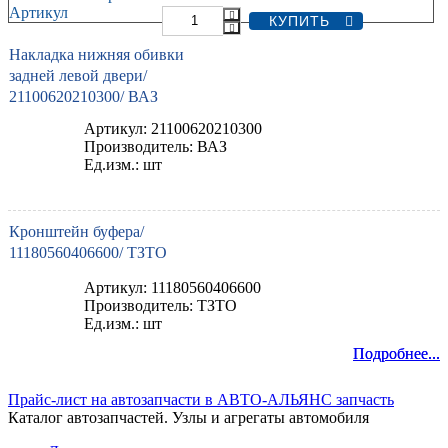
Артикул
Накладка нижняя обивки
задней левой двери/
21100620210300/ ВАЗ
Артикул: 21100620210300
Производитель: ВАЗ
Ед.изм.: шт
Кронштейн буфера/
11180560406600/ ТЗТО
Артикул: 11180560406600
Производитель: ТЗТО
Ед.изм.: шт
Подробнее...
Подробнее...
Прайс-лист на автозапчасти в АВТО-АЛЬЯНС запчасть
Каталог автозапчастей. Узлы и агрегаты автомобиля